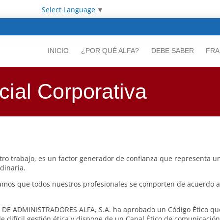
Select Language
▼
INICIO
¿POR QUÉ ALFA?
DEBE SABER
FRA
ial Corporativa
tro trabajo, es un factor generador de confianza que representa un
dinaria.
s que todos nuestros profesionales se comporten de acuerdo a l
IA DE ADMINISTRADORES ALFA, S.A. ha aprobado un Código Ético que
 difícil gestión ética y dispone de un Canal Ético de comunicació