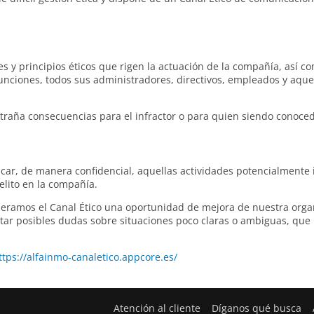
es y principios éticos que rigen la actuación de la compañía, así c
nciones, todos sus administradores, directivos, empleados y aquel
ntraña consecuencias para el infractor o para quien siendo conoce
car, de manera confidencial, aquellas actividades potencialmente
elito en la compañía.
amos el Canal Ético una oportunidad de mejora de nuestra organ
ventar posibles dudas sobre situaciones poco claras o ambiguas, q
ttps://alfainmo-canaletico.appcore.es/
Atención al cliente
Díganos qué busca