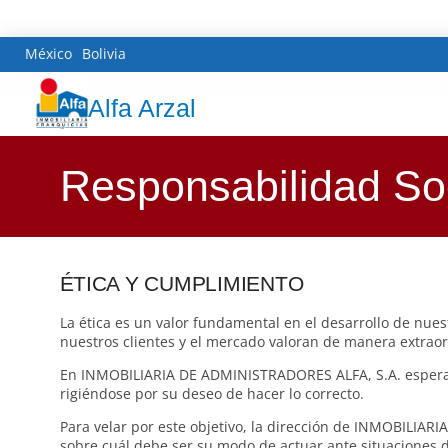
México
Bolivia
Alfa Arzal
Responsabilidad Soc
ÉTICA Y CUMPLIMIENTO
La ética es un valor fundamental en el desarrollo de nues
nuestros clientes y el mercado valoran de manera extraor
En INMOBILIARIA DE ADMINISTRADORES ALFA, S.A. esperamo
rigiéndose por su deseo de hacer lo correcto.
Para velar por este objetivo, la dirección de INMOBILIAR
sobre cuál debe ser su modo de actuar ante situaciones de