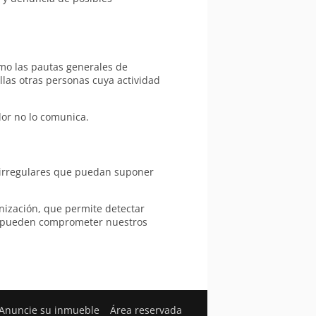
omo las pautas generales de
las otras personas cuya actividad
dor no lo comunica.
 irregulares que puedan suponer
ización, que permite detectar
ue pueden comprometer nuestros
Anuncie su inmueble
Área reservada