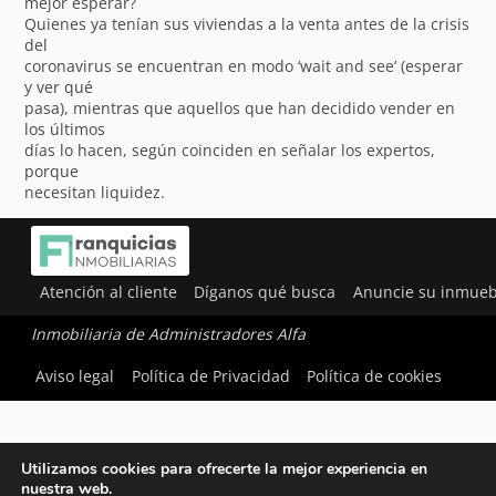
mejor esperar?
Quienes ya tenían sus viviendas a la venta antes de la crisis
del
coronavirus se encuentran en modo ‘wait and see’ (esperar
y ver qué
pasa), mientras que aquellos que han decidido vender en
los últimos
días lo hacen, según coinciden en señalar los expertos,
porque
necesitan liquidez.
Atención al cliente
Díganos qué busca
Anuncie su inmueb
Inmobiliaria de Administradores Alfa
Aviso legal
Política de Privacidad
Política de cookies
Utilizamos cookies para ofrecerte la mejor experiencia en
nuestra web.