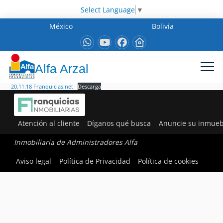
Select Language
▼
México
Bolivia
Alfa Arzal
20.11.18 Franquicias.net
Descarga
Atención al cliente
Díganos qué busca
Anuncie su inmueb
Inmobiliaria de Administradores Alfa
Aviso legal
Política de Privacidad
Política de cookies