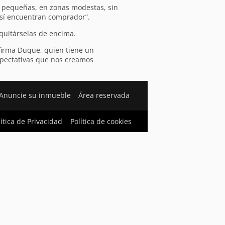
, pequeñas, en zonas modestas, sin
así encuentran comprador”.
 quitárselas de encima.
firma Duque, quien tiene un
expectativas que nos creamos
Anuncie su inmueble
Área reservada
lítica de Privacidad
Política de cookies