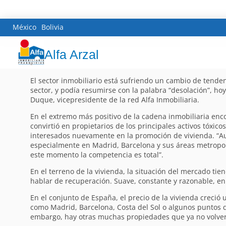
México
Bolivia
Alfa Arzal
El sector inmobiliario está sufriendo un cambio de tende
sector, y podía resumirse con la palabra “desolación”, ho
Duque, vicepresidente de la red Alfa Inmobiliaria.
En el extremo más positivo de la cadena inmobiliaria encon
convirtió en propietarios de los principales activos tóxic
interesados nuevamente en la promoción de vivienda. “Aun 
especialmente en Madrid, Barcelona y sus áreas metropoli
este momento la competencia es total”.
En el terreno de la vivienda, la situación del mercado tie
hablar de recuperación. Suave, constante y razonable, en
En el conjunto de España, el precio de la vivienda creció 
como Madrid, Barcelona, Costa del Sol o algunos puntos d
embargo, hay otras muchas propiedades que ya no volver