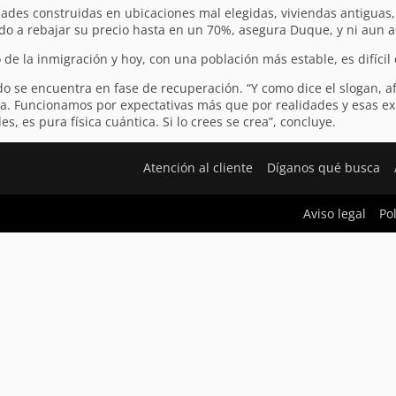
dades construidas en ubicaciones mal elegidas, viviendas antiguas
ado a rebajar su precio hasta en un 70%, asegura Duque, y ni aun 
e la inmigración y hoy, con una población más estable, es difícil
se encuentra en fase de recuperación. “Y como dice el slogan, a
echa. Funcionamos por expectativas más que por realidades y esas 
 es pura física cuántica. Si lo crees se crea”, concluye.
Atención al cliente
Díganos qué busca
Aviso legal
Po