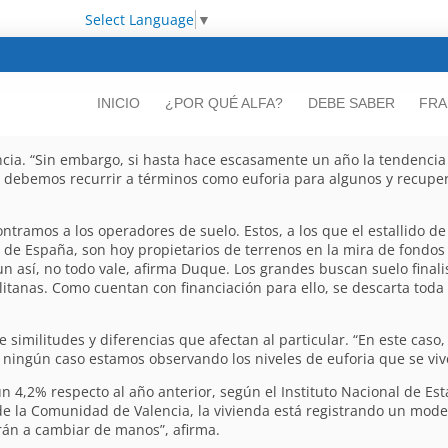
Select Language
▼
INICIO
¿POR QUÉ ALFA?
DEBE SABER
FRA
ncia. “Sin embargo, si hasta hace escasamente un año la tendencia
y debemos recurrir a términos como euforia para algunos y recuper
tramos a los operadores de suelo. Estos, a los que el estallido de 
os de España, son hoy propietarios de terrenos en la mira de fondos
así, no todo vale, afirma Duque. Los grandes buscan suelo finalist
tanas. Como cuentan con financiación para ello, se descarta toda 
ne similitudes y diferencias que afectan al particular. “En este ca
 ningún caso estamos observando los niveles de euforia que se vi
un 4,2% respecto al año anterior, según el Instituto Nacional de Est
e la Comunidad de Valencia, la vivienda está registrando un mode
án a cambiar de manos”, afirma.