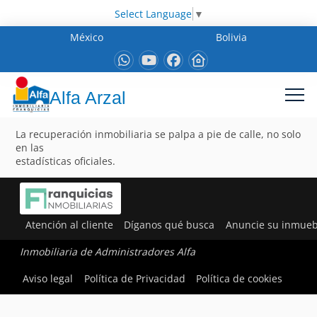
Select Language
▼
México
Bolivia
Alfa Arzal
La recuperación inmobiliaria se palpa a pie de calle, no solo
en las
estadísticas oficiales.
Atención al cliente
Díganos qué busca
Anuncie su inmueb
Inmobiliaria de Administradores Alfa
Aviso legal
Política de Privacidad
Política de cookies