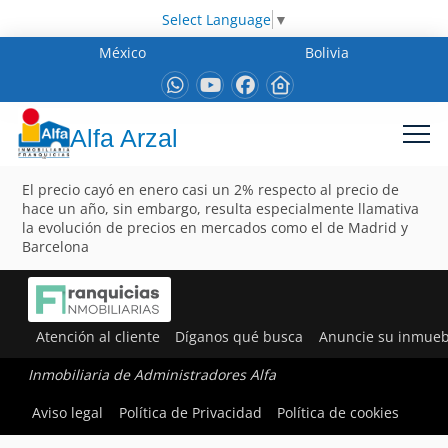
Select Language
▼
México
Bolivia
Alfa Arzal
El precio cayó en enero casi un 2% respecto al precio de
hace un año, sin embargo, resulta especialmente llamativa
la evolución de precios en mercados como el de Madrid y
Barcelona
Atención al cliente
Díganos qué busca
Anuncie su inmueb
Inmobiliaria de Administradores Alfa
Aviso legal
Política de Privacidad
Política de cookies