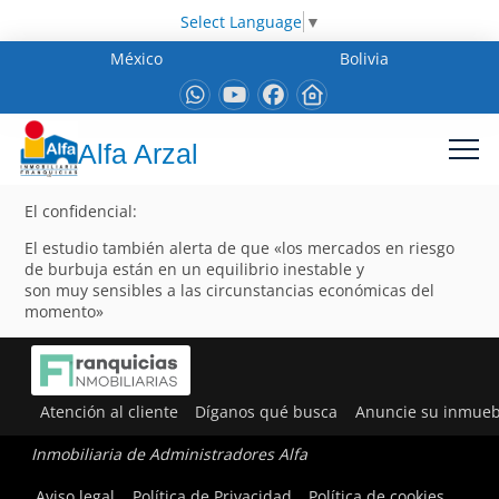
Select Language
▼
México
Bolivia
Alfa Arzal
El confidencial:
El estudio también alerta de que «los mercados en riesgo
de burbuja están en un equilibrio inestable y
son muy sensibles a las circunstancias económicas del
momento»
Atención al cliente
Díganos qué busca
Anuncie su inmueb
Inmobiliaria de Administradores Alfa
Aviso legal
Política de Privacidad
Política de cookies