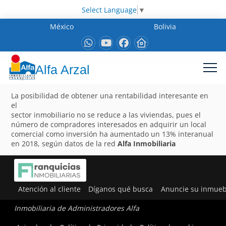
Select Language
▼
México
Bolivia
Alfa Arzal
La posibilidad de obtener una rentabilidad interesante en
el
sector inmobiliario no se reduce a las viviendas, pues el
número de compradores interesados en adquirir un local
comercial como inversión ha aumentado un 13% interanual
en 2018, según datos de la red
Alfa Inmobiliaria
Atención al cliente
Díganos qué busca
Anuncie su inmueb
Inmobiliaria de Administradores Alfa