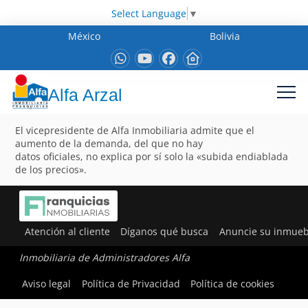
Select Language
▼
México
Bolivia
Alfa Arzal
El vicepresidente de Alfa Inmobiliaria admite que el
aumento de la demanda, del que no hay
datos oficiales, no explica por sí solo la «subida endiablada
de los precios».
Atención al cliente
Díganos qué busca
Anuncie su inmueb
Inmobiliaria de Administradores Alfa
Aviso legal
Política de Privacidad
Política de cookies