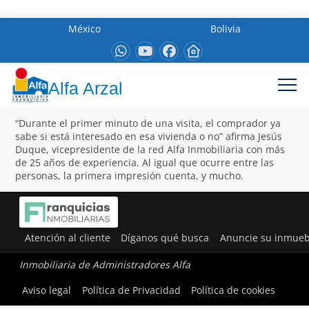
México
Bolivia
Alfa Arzal
“Durante el primer minuto de una visita, el comprador ya
sabe si está interesado en esa vivienda o no” afirma Jesús
Duque, vicepresidente de la red Alfa Inmobiliaria con más
de 25 años de experiencia. Al igual que ocurre entre las
personas, la primera impresión cuenta, y mucho.
Atención al cliente
Díganos qué busca
Anuncie su inmueb
Inmobiliaria de Administradores Alfa
Aviso legal
Política de Privacidad
Política de cookies