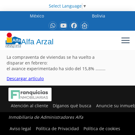
Select Language
▼
México
Bolivia
Alfa Arzal
La compraventa de viviendas se ha vuelto a
disparar en febrero:
el avance experimentado ha sido del 15,8% ………
Descargar artículo
Atención al cliente
Díganos qué busca
Anuncie su inmueb
Inmobiliaria de Administradores Alfa
Aviso legal
Política de Privacidad
Política de cookies