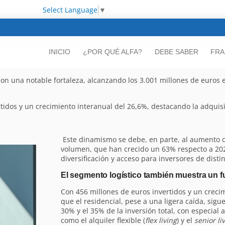
Select Language
▼
INICIO
¿POR QUÉ ALFA?
DEBE SABER
FRA
n una notable fortaleza, alcanzando los 3.001 millones de euros e
vertidos y un crecimiento interanual del 26,6%, destacando la adqui
Este dinamismo se debe, en parte, al aumento 
volumen, que han crecido un 63% respecto a 20
diversificación y acceso para inversores de distin
El segmento logístico también muestra un f
Con 456 millones de euros invertidos y un creci
que el residencial, pese a una ligera caída, sig
30% y el 35% de la inversión total, con especial
como el alquiler flexible (
flex living
) y el
senior li