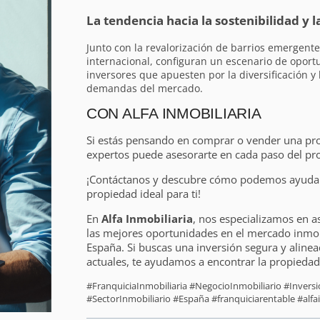
La tendencia hacia la sostenibilidad y l
Junto con la revalorización de barrios emergent
internacional, configuran un escenario de oport
inversores que apuesten por la diversificación y
demandas del mercado.
CON ALFA INMOBILIARIA
Si estás pensando en comprar o vender una pr
expertos puede asesorarte en cada paso del pr
¡Contáctanos y descubre cómo podemos ayudart
propiedad ideal para ti!
En
Alfa Inmobiliaria
, nos especializamos en a
las mejores oportunidades en el mercado inmobi
España. Si buscas una inversión segura y alinea
actuales, te ayudamos a encontrar la propiedad 
#FranquiciaInmobiliaria #NegocioInmobiliario #Inver
#SectorInmobiliario #España #franquiciarentable #alfai