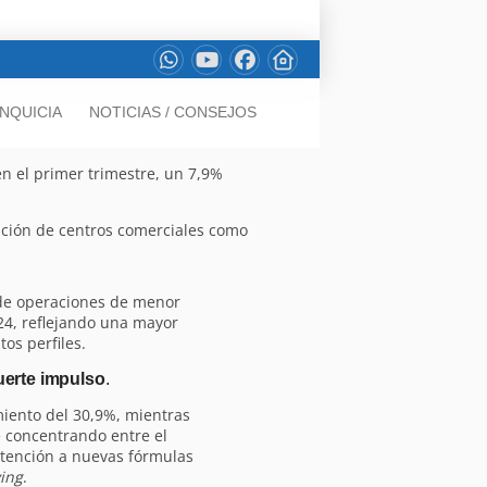
NQUICIA
NOTICIAS / CONSEJOS
n el primer trimestre, un 7,9%
sición de centros comerciales como
de operaciones de menor
24, reflejando una mayor
tos perfiles.
uerte impulso
.
miento del 30,9%, mientras
ue concentrando entre el
 atención a nuevas fórmulas
ving
.