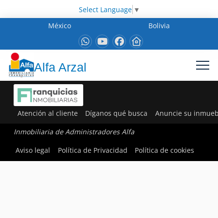
Select Language
▼
México
Bolivia
Alfa Arzal
Atención al cliente
Díganos qué busca
Anuncie su inmueb
Inmobiliaria de Administradores Alfa
Aviso legal
Política de Privacidad
Política de cookies