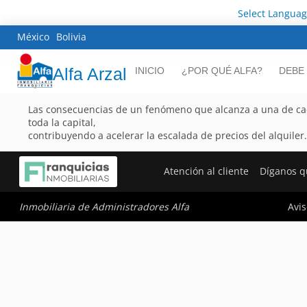
Select Langua
México
Bolivia
Alfa Arzal
INICIO
¿POR QUÉ ALFA?
DEBE
Las consecuencias de un fenómeno que alcanza a una de cad
toda la capital,
contribuyendo a acelerar la escalada de precios del alquiler.
Atención al cliente
Díganos q
Avis
Inmobiliaria de Administradores Alfa