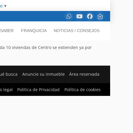
ge
▼
 SABER
FRANQUICIA
NOTICIAS / CONSEJOS
a 10 viviendas de Centro se extienden ya por
ué busca
Anuncie su inmueble
Área reservada
o legal
Política de Privacidad
Política de cookies