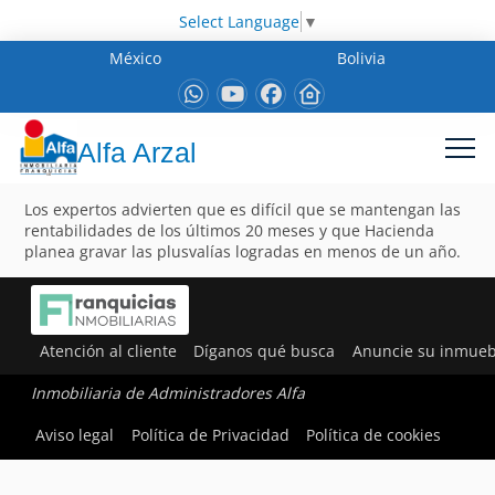
Select Language
▼
México
Bolivia
Alfa Arzal
Los expertos advierten que es difícil que se mantengan las
rentabilidades de los últimos 20 meses y que Hacienda
planea gravar las plusvalías logradas en menos de un año.
Atención al cliente
Díganos qué busca
Anuncie su inmueb
Inmobiliaria de Administradores Alfa
Aviso legal
Política de Privacidad
Política de cookies