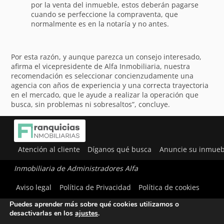
por la venta del inmueble, estos deberán pagarse
cuando se perfeccione la compraventa, que
normalmente es en la notaría y no antes.
Por esta razón, y aunque parezca un consejo interesado,
afirma el vicepresidente de Alfa Inmobiliaria, nuestra
recomendación es seleccionar concienzudamente una
agencia con años de experiencia y una correcta trayectoria
en el mercado, que le ayude a realizar la operación que
busca, sin problemas ni sobresaltos”, concluye.
Atención al cliente
Díganos qué busca
Anuncie su inmueb
Inmobiliaria de Administradores Alfa
Utilizamos cookies para ofrecerte la mejor experiencia en
Aviso legal
Política de Privacidad
Política de cookies
nuestra web.
Puedes aprender más sobre qué cookies utilizamos o
desactivarlas en los
ajustes
.