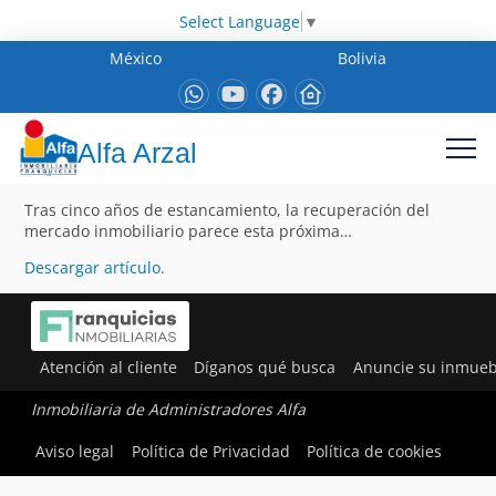
Select Language
▼
México
Bolivia
Alfa Arzal
Tras cinco años de estancamiento, la recuperación del
mercado inmobiliario parece esta próxima…
Descargar artículo
.
Atención al cliente
Díganos qué busca
Anuncie su inmueb
Inmobiliaria de Administradores Alfa
Aviso legal
Política de Privacidad
Política de cookies