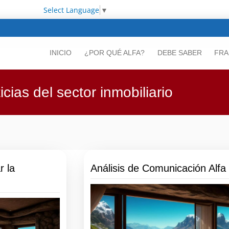
Select Language
▼
INICIO
¿POR QUÉ ALFA?
DEBE SABER
FRA
icias del sector inmobiliario
r la
Análisis de Comunicación Alfa I