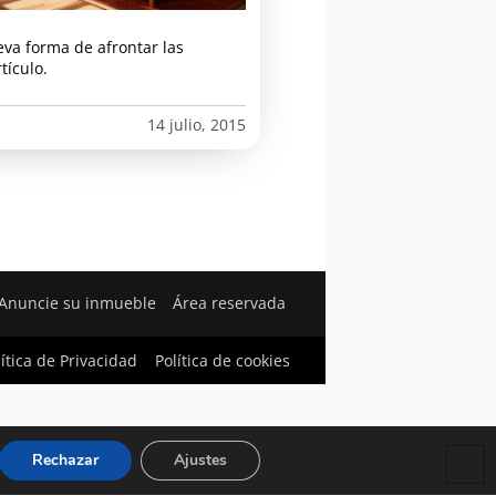
eva forma de afrontar las
tículo.
14 julio, 2015
Anuncie su inmueble
Área reservada
lítica de Privacidad
Política de cookies
Rechazar
Ajustes