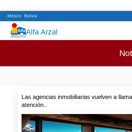
México
Bolivia
Alfa Arzal
Not
Las agencias inmobiliarias vuelven a llama
atención..