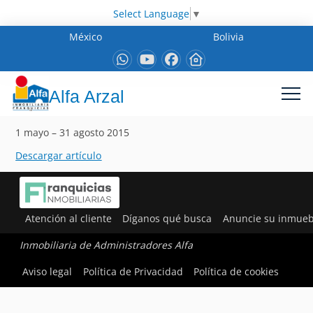
Select Language
▼
México
Bolivia
Alfa Arzal
1 mayo – 31 agosto 2015
Descargar artículo
Atención al cliente
Díganos qué busca
Anuncie su inmueb
Inmobiliaria de Administradores Alfa
Aviso legal
Política de Privacidad
Política de cookies