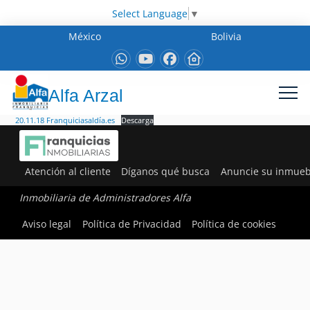
Select Language
▼
México
Bolivia
Alfa Arzal
20.11.18 Franquiciasaldía.es
Descarga
Atención al cliente
Díganos qué busca
Anuncie su inmueb
Inmobiliaria de Administradores Alfa
Aviso legal
Política de Privacidad
Política de cookies