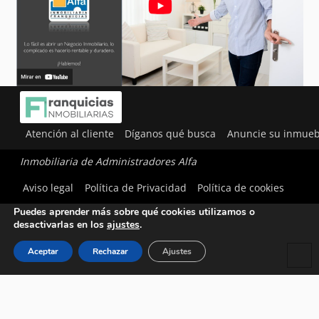
Atención al cliente
Díganos qué busca
Anuncie su inmueb
Inmobiliaria de Administradores Alfa
Utilizamos cookies para ofrecerte la mejor experiencia en
Aviso legal
Política de Privacidad
Política de cookies
nuestra web.
Puedes aprender más sobre qué cookies utilizamos o
desactivarlas en los
ajustes
.
Aceptar
Rechazar
Ajustes