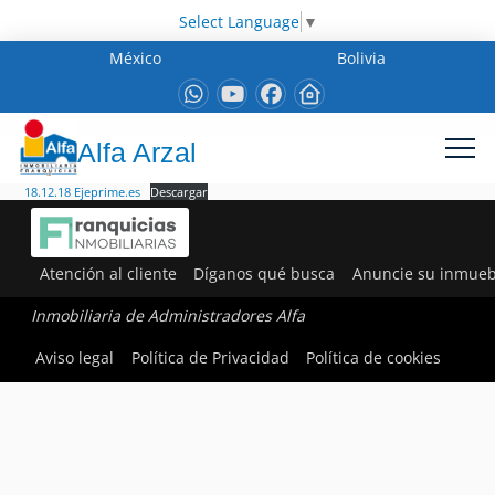
Select Language
▼
México
Bolivia
Alfa Arzal
18.12.18 Ejeprime.es
Descargar
Atención al cliente
Díganos qué busca
Anuncie su inmueb
Inmobiliaria de Administradores Alfa
Aviso legal
Política de Privacidad
Política de cookies