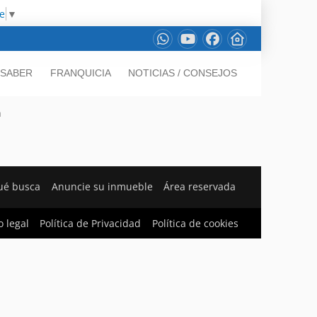
e
▼
 SABER
FRANQUICIA
NOTICIAS / CONSEJOS
n
ué busca
Anuncie su inmueble
Área reservada
o legal
Política de Privacidad
Política de cookies