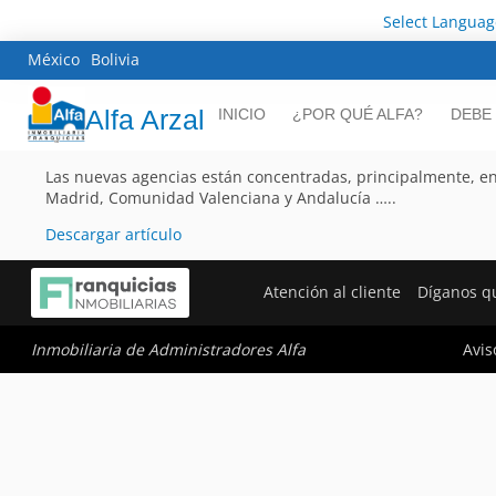
Select Languag
México
Bolivia
Alfa Arzal
INICIO
¿POR QUÉ ALFA?
DEBE
Las nuevas agencias están concentradas, principalmente, e
Madrid, Comunidad Valenciana y Andalucía …..
Descargar artículo
Atención al cliente
Díganos q
Avis
Inmobiliaria de Administradores Alfa