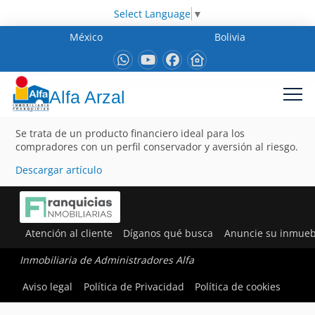
Select Language
▼
México
Bolivia
Alfa Arzal
Se trata de un producto financiero ideal para los
compradores con un perfil conservador y aversión al riesgo.
Descargar artículo
Atención al cliente
Díganos qué busca
Anuncie su inmueb
Inmobiliaria de Administradores Alfa
Aviso legal
Política de Privacidad
Política de cookies